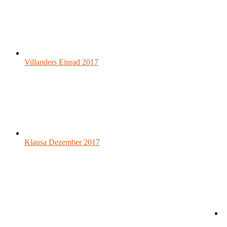
Marchtrenk 2017
Villanders Einrad 2017
Villanders Einrad 2017
Klausa Dezember 2017
Klausa Dezember 2017
Vor Jahren wurde ein Latzfons im Rahmen einer Zirkuswoche
Einradfahren...