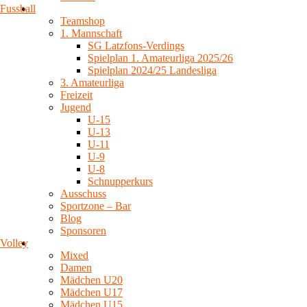
Fussball
Teamshop
1. Mannschaft
SG Latzfons-Verdings
Spielplan 1. Amateurliga 2025/26
Spielplan 2024/25 Landesliga
3. Amateurliga
Freizeit
Jugend
U-15
U-13
U-11
U-9
U-8
Schnupperkurs
Ausschuss
Sportzone – Bar
Blog
Sponsoren
Volley
Mixed
Damen
Mädchen U20
Mädchen U17
Mädchen U15