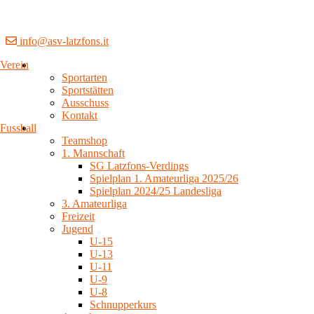
info@asv-latzfons.it
Verein
Sportarten
Sportstätten
Ausschuss
Kontakt
Fussball
Teamshop
1. Mannschaft
SG Latzfons-Verdings
Spielplan 1. Amateurliga 2025/26
Spielplan 2024/25 Landesliga
3. Amateurliga
Freizeit
Jugend
U-15
U-13
U-11
U-9
U-8
Schnupperkurs