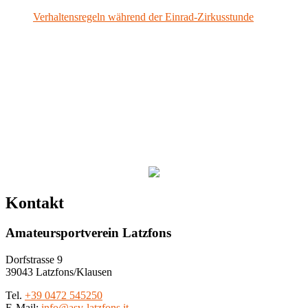
Verhaltensregeln während der Einrad-Zirkusstunde
Verhaltensregeln während der
Einrad-Zirkusstunde
Wir kommen pünktlich zur Zirkusstunde Wir benutzen nur
den Vorraum der...
Kontakt
Amateursportverein Latzfons
Dorfstrasse 9
39043 Latzfons/Klausen
Tel.
+39 0472 545250
E-Mail:
info@asv-latzfons.it