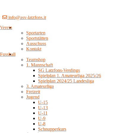
info@asv-latzfons.it
Verein
Sportarten
Sportstätten
Ausschuss
Kontakt
Fussball
Teamshop
1. Mannschaft
SG Latzfons-Verdings
Spielplan 1. Amateurliga 2025/26
Spielplan 2024/25 Landesliga
3. Amateurliga
Freizeit
Jugend
U-15
U-13
U-11
U-9
U-8
Schnupperkurs