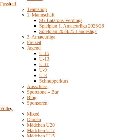
Fussball
Teamshop
1. Mannschaft
SG Latzfons-Verdings
Spielplan 1. Amateurliga 2025/26
Spielplan 2024/25 Landesliga
3. Amateurliga
Freizeit
Jugend
U-15
U-13
U-11
U-9
U-8
Schnupperkurs
Ausschuss
Sportzone – Bar
Blog
Sponsoren
Volley
Mixed
Damen
Mädchen U20
Mädchen U17
Mädchen U15