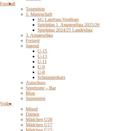
Fussball
Teamshop
1. Mannschaft
SG Latzfons-Verdings
Spielplan 1. Amateurliga 2025/26
Spielplan 2024/25 Landesliga
3. Amateurliga
Freizeit
Jugend
U-15
U-13
U-11
U-9
U-8
Schnupperkurs
Ausschuss
Sportzone – Bar
Blog
Sponsoren
Volley
Mixed
Damen
Mädchen U20
Mädchen U17
Mädchen U15