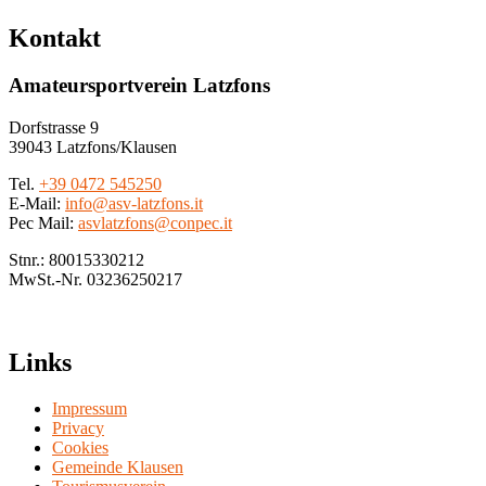
Kontakt
Amateursportverein Latzfons
Dorfstrasse 9
39043 Latzfons/Klausen
Tel.
+39 0472 545250
E-Mail:
info@asv-latzfons.it
Pec Mail:
asvlatzfons@conpec.it
Stnr.: 80015330212
MwSt.-Nr. 03236250217
Links
Impressum
Privacy
Cookies
Gemeinde Klausen