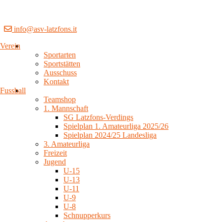
info@asv-latzfons.it
Verein
Sportarten
Sportstätten
Ausschuss
Kontakt
Fussball
Teamshop
1. Mannschaft
SG Latzfons-Verdings
Spielplan 1. Amateurliga 2025/26
Spielplan 2024/25 Landesliga
3. Amateurliga
Freizeit
Jugend
U-15
U-13
U-11
U-9
U-8
Schnupperkurs