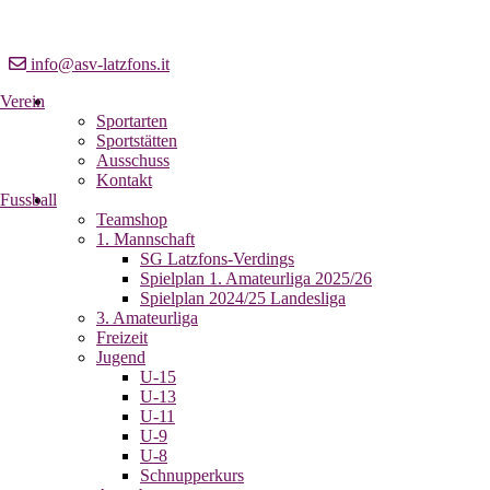
info@asv-latzfons.it
Verein
Sportarten
Sportstätten
Ausschuss
Kontakt
Fussball
Teamshop
1. Mannschaft
SG Latzfons-Verdings
Spielplan 1. Amateurliga 2025/26
Spielplan 2024/25 Landesliga
3. Amateurliga
Freizeit
Jugend
U-15
U-13
U-11
U-9
U-8
Schnupperkurs