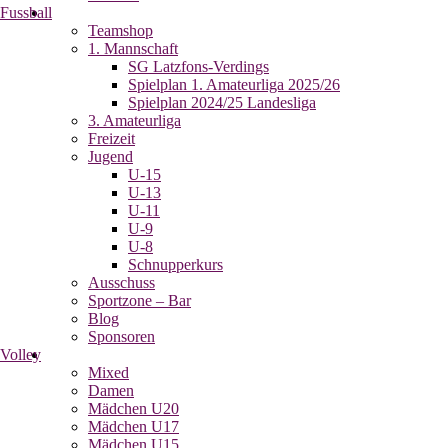
Fussball
Teamshop
1. Mannschaft
SG Latzfons-Verdings
Spielplan 1. Amateurliga 2025/26
Spielplan 2024/25 Landesliga
3. Amateurliga
Freizeit
Jugend
U-15
U-13
U-11
U-9
U-8
Schnupperkurs
Ausschuss
Sportzone – Bar
Blog
Sponsoren
Volley
Mixed
Damen
Mädchen U20
Mädchen U17
Mädchen U15