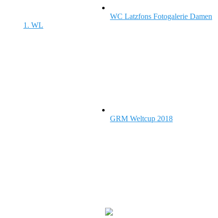
Fotos: Christoph Gruber
WC Latzfons Fotogalerie Damen
1. WL
WC Latzfons Fotogalerie
Damen 1. WL
Fotos: Christoph Gruber
GRM Weltcup 2018
GRM Weltcup 2018
TOTALER TRIUMPH FÜR SÜDTIROLS RODLER IN
LATZFONS Ganz im Zeichen der...