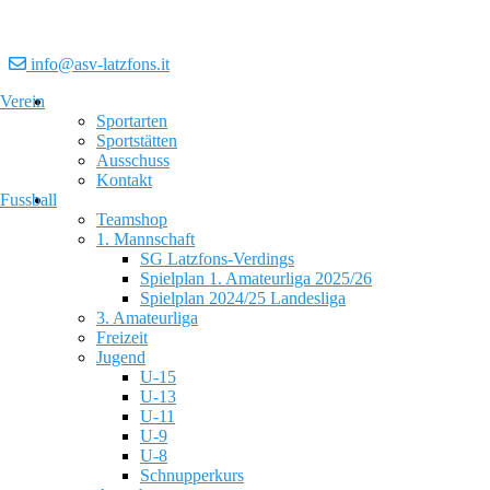
info@asv-latzfons.it
Verein
Sportarten
Sportstätten
Ausschuss
Kontakt
Fussball
Teamshop
1. Mannschaft
SG Latzfons-Verdings
Spielplan 1. Amateurliga 2025/26
Spielplan 2024/25 Landesliga
3. Amateurliga
Freizeit
Jugend
U-15
U-13
U-11
U-9
U-8
Schnupperkurs