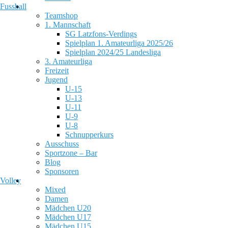
Fussball
Teamshop
1. Mannschaft
SG Latzfons-Verdings
Spielplan 1. Amateurliga 2025/26
Spielplan 2024/25 Landesliga
3. Amateurliga
Freizeit
Jugend
U-15
U-13
U-11
U-9
U-8
Schnupperkurs
Ausschuss
Sportzone – Bar
Blog
Sponsoren
Volley
Mixed
Damen
Mädchen U20
Mädchen U17
Mädchen U15