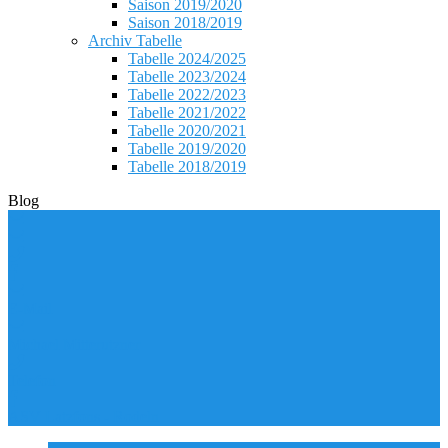
Saison 2019/2020
Saison 2018/2019
Archiv Tabelle
Tabelle 2024/2025
Tabelle 2023/2024
Tabelle 2022/2023
Tabelle 2021/2022
Tabelle 2020/2021
Tabelle 2019/2020
Tabelle 2018/2019
Blog
E-Mail
Michael Mitterutzner
Telefon
ASV Latzfons - Rodeln