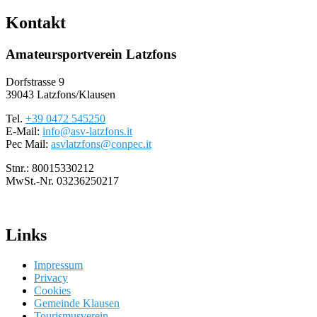
Kontakt
Amateursportverein Latzfons
Dorfstrasse 9
39043 Latzfons/Klausen
Tel.
+39 0472 545250
E-Mail:
info@asv-latzfons.it
Pec Mail:
asvlatzfons@conpec.it
Stnr.: 80015330212
MwSt.-Nr. 03236250217
Links
Impressum
Privacy
Cookies
Gemeinde Klausen
Tourismusverein