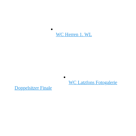
Ergebnislisten Rodel WM 2019
...
WC Herren 1. WL
WC Herren 1. WL
Fotos: Christoph Gruber
WC Latzfons Fotogalerie
Doppelsitzer Finale
WC Latzfons Fotogalerie
Doppelsitzer Finale