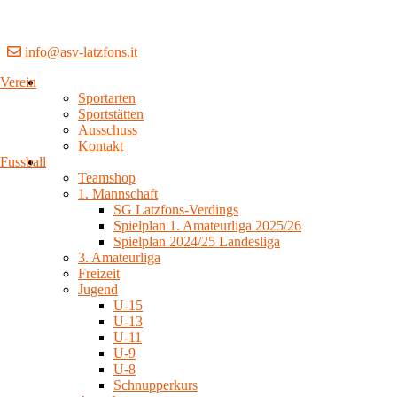
info@asv-latzfons.it
Verein
Sportarten
Sportstätten
Ausschuss
Kontakt
Fussball
Teamshop
1. Mannschaft
SG Latzfons-Verdings
Spielplan 1. Amateurliga 2025/26
Spielplan 2024/25 Landesliga
3. Amateurliga
Freizeit
Jugend
U-15
U-13
U-11
U-9
U-8
Schnupperkurs