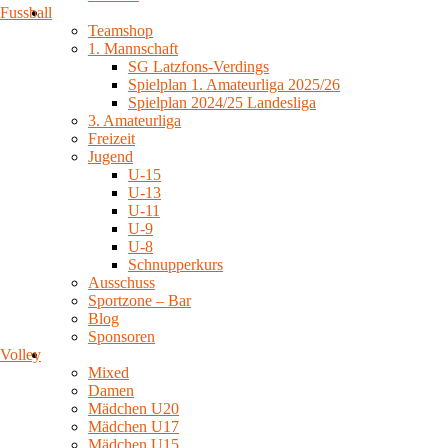
Fussball
Teamshop
1. Mannschaft
SG Latzfons-Verdings
Spielplan 1. Amateurliga 2025/26
Spielplan 2024/25 Landesliga
3. Amateurliga
Freizeit
Jugend
U-15
U-13
U-11
U-9
U-8
Schnupperkurs
Ausschuss
Sportzone – Bar
Blog
Sponsoren
Volley
Mixed
Damen
Mädchen U20
Mädchen U17
Mädchen U15