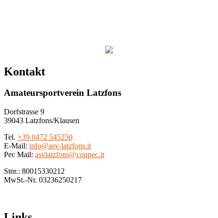
Kontakt
Amateursportverein Latzfons
Dorfstrasse 9
39043 Latzfons/Klausen
Tel.
+39 0472 545250
E-Mail:
info@asv-latzfons.it
Pec Mail:
asvlatzfons@conpec.it
Stnr.: 80015330212
MwSt.-Nr. 03236250217
Links