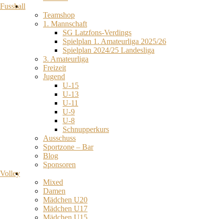
Fussball
Teamshop
1. Mannschaft
SG Latzfons-Verdings
Spielplan 1. Amateurliga 2025/26
Spielplan 2024/25 Landesliga
3. Amateurliga
Freizeit
Jugend
U-15
U-13
U-11
U-9
U-8
Schnupperkurs
Ausschuss
Sportzone – Bar
Blog
Sponsoren
Volley
Mixed
Damen
Mädchen U20
Mädchen U17
Mädchen U15