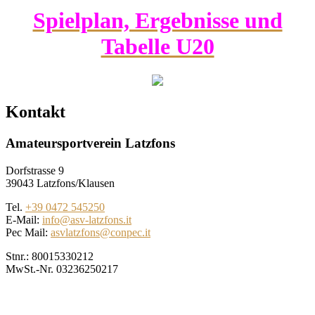
Spielplan, Ergebnisse und
Tabelle U20
Kontakt
Amateursportverein Latzfons
Dorfstrasse 9
39043 Latzfons/Klausen
Tel.
+39 0472 545250
E-Mail:
info@asv-latzfons.it
Pec Mail:
asvlatzfons@conpec.it
Stnr.: 80015330212
MwSt.-Nr. 03236250217