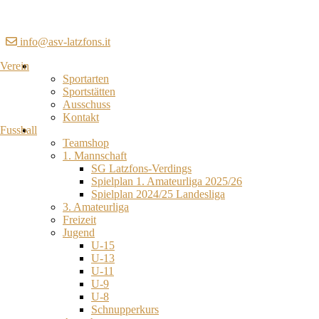
info@asv-latzfons.it
Verein
Sportarten
Sportstätten
Ausschuss
Kontakt
Fussball
Teamshop
1. Mannschaft
SG Latzfons-Verdings
Spielplan 1. Amateurliga 2025/26
Spielplan 2024/25 Landesliga
3. Amateurliga
Freizeit
Jugend
U-15
U-13
U-11
U-9
U-8
Schnupperkurs