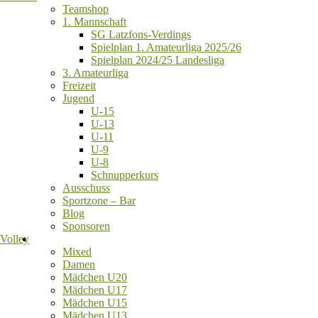
Teamshop
1. Mannschaft
SG Latzfons-Verdings
Spielplan 1. Amateurliga 2025/26
Spielplan 2024/25 Landesliga
3. Amateurliga
Freizeit
Jugend
U-15
U-13
U-11
U-9
U-8
Schnupperkurs
Ausschuss
Sportzone – Bar
Blog
Sponsoren
Volley
Mixed
Damen
Mädchen U20
Mädchen U17
Mädchen U15
Mädchen U13