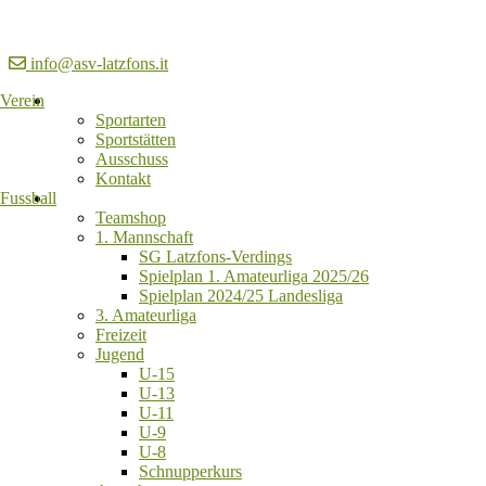
info@asv-latzfons.it
Verein
Sportarten
Sportstätten
Ausschuss
Kontakt
Fussball
Teamshop
1. Mannschaft
SG Latzfons-Verdings
Spielplan 1. Amateurliga 2025/26
Spielplan 2024/25 Landesliga
3. Amateurliga
Freizeit
Jugend
U-15
U-13
U-11
U-9
U-8
Schnupperkurs