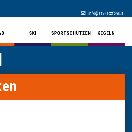
info@asv-latzfons.it
AD
SKI
SPORTSCHÜTZEN
KEGELN
N
ken