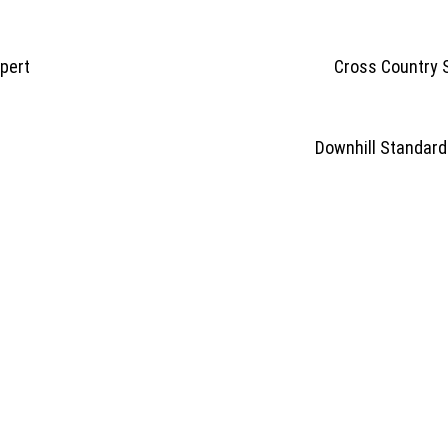
untry Expert Cross Country Sta
l Expert Downhill Standard