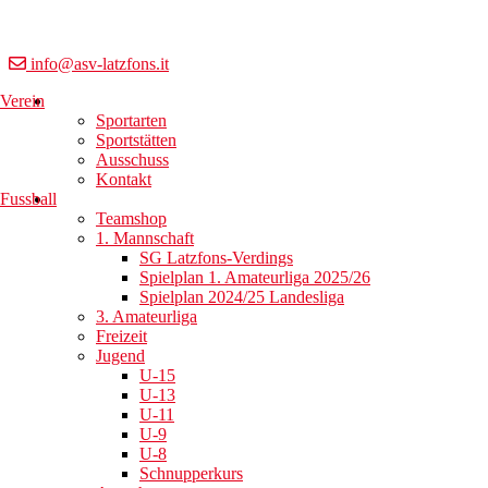
info@asv-latzfons.it
Verein
Sportarten
Sportstätten
Ausschuss
Kontakt
Fussball
Teamshop
1. Mannschaft
SG Latzfons-Verdings
Spielplan 1. Amateurliga 2025/26
Spielplan 2024/25 Landesliga
3. Amateurliga
Freizeit
Jugend
U-15
U-13
U-11
U-9
U-8
Schnupperkurs