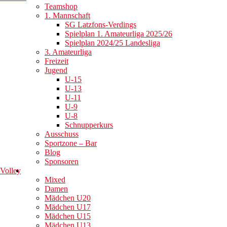
Teamshop
1. Mannschaft
SG Latzfons-Verdings
Spielplan 1. Amateurliga 2025/26
Spielplan 2024/25 Landesliga
3. Amateurliga
Freizeit
Jugend
U-15
U-13
U-11
U-9
U-8
Schnupperkurs
Ausschuss
Sportzone – Bar
Blog
Sponsoren
Volley
Mixed
Damen
Mädchen U20
Mädchen U17
Mädchen U15
Mädchen U13