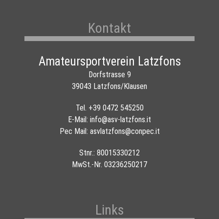
Kontakt
Amateursportverein Latzfons
Dorfstrasse 9
39043 Latzfons/Klausen
Tel.
+39 0472 545250
E-Mail:
info@asv-latzfons.it
Pec Mail:
asvlatzfons@conpec.it
Stnr.: 80015330212
MwSt.-Nr. 03236250217
Links