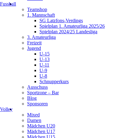
Fussball
Teamshop
1. Mannschaft
SG Latzfons-Verdings
Spielplan 1. Amateurliga 2025/26
Spielplan 2024/25 Landesliga
3. Amateurliga
Freizeit
Jugend
U-15
U-13
U-11
U-9
U-8
Schnupperkurs
Ausschuss
Sportzone – Bar
Blog
Sponsoren
Volley
Mixed
Damen
Mädchen U20
Mädchen U17
Mädchen U15