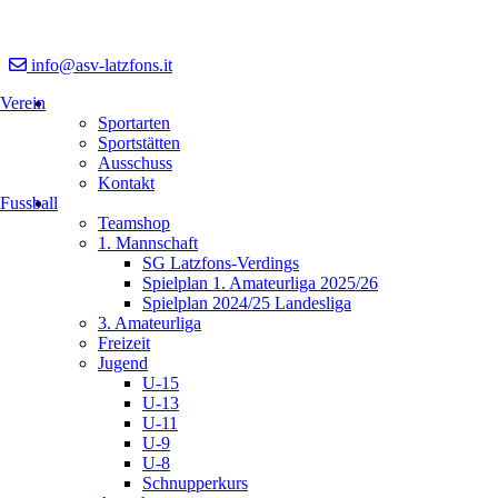
info@asv-latzfons.it
Verein
Sportarten
Sportstätten
Ausschuss
Kontakt
Fussball
Teamshop
1. Mannschaft
SG Latzfons-Verdings
Spielplan 1. Amateurliga 2025/26
Spielplan 2024/25 Landesliga
3. Amateurliga
Freizeit
Jugend
U-15
U-13
U-11
U-9
U-8
Schnupperkurs