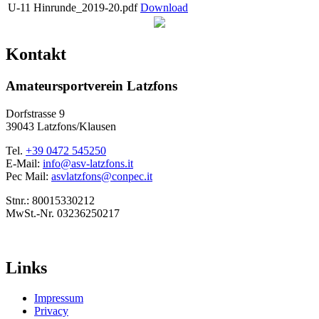
U-11 Hinrunde_2019-20.pdf
Download
Kontakt
Amateursportverein Latzfons
Dorfstrasse 9
39043 Latzfons/Klausen
Tel.
+39 0472 545250
E-Mail:
info@asv-latzfons.it
Pec Mail:
asvlatzfons@conpec.it
Stnr.: 80015330212
MwSt.-Nr. 03236250217
Links
Impressum
Privacy