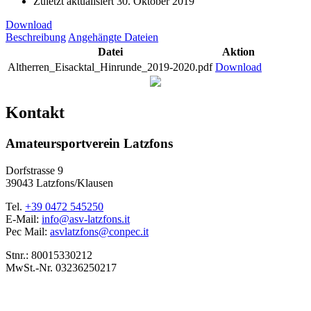
Zuletzt aktualisiert
30. Oktober 2019
Download
Beschreibung
Angehängte Dateien
Datei
Aktion
Altherren_Eisacktal_Hinrunde_2019-2020.pdf
Download
Kontakt
Amateursportverein Latzfons
Dorfstrasse 9
39043 Latzfons/Klausen
Tel.
+39 0472 545250
E-Mail:
info@asv-latzfons.it
Pec Mail:
asvlatzfons@conpec.it
Stnr.: 80015330212
MwSt.-Nr. 03236250217