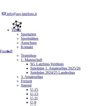
info@asv-latzfons.it
Verein
Sportarten
Sportstätten
Ausschuss
Kontakt
Fussball
Teamshop
1. Mannschaft
SG Latzfons-Verdings
Spielplan 1. Amateurliga 2025/26
Spielplan 2024/25 Landesliga
3. Amateurliga
Freizeit
Jugend
U-15
U-13
U-11
U-9